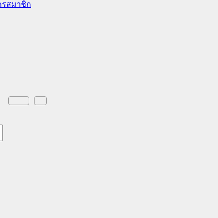
ครสมาชิก