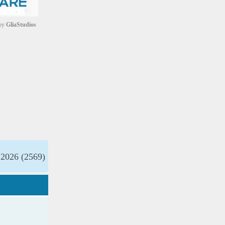
by 
GliaStudios
e
2026 (2569)