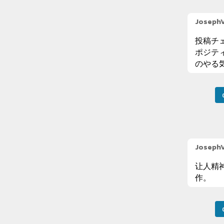
Joseph
投稿チ
ポジテ
のやる
Joseph
让人精神
作。