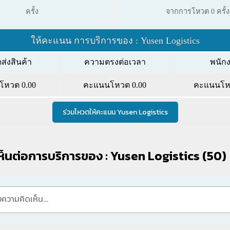
ครั้ง
จากการโหวต 0 ครั้ง
ให้คะแนน การบริการของ : Yusen Logistics
ส่งสินค้า
ความตรงต่อเวลา
พนัก
นโหวต
0.00
คะแนนโหวต
0.00
คะแนนโ
ร่วมโหวตให้คะแนน Yusen Logistics
ห็นต่อการบริการของ : Yusen Logistics (
50
)