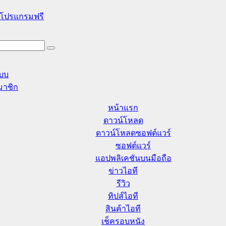
ะบบ
มาชิก
หน้าแรก
ดาวน์โหลด
ดาวน์โหลดซอฟต์แวร์
ซอฟต์แวร์
แอปพลิเคชันบนมือถือ
ข่าวไอที
รีวิว
ทิปส์ไอที
สินค้าไอที
เช็ครอบหนัง